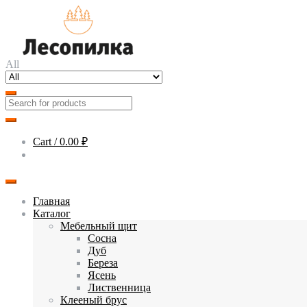
Skip
Skip
to
to
navigation
content
All
Cart /
0.00 ₽
Главная
Каталог
Мебельный щит
Сосна
Дуб
Береза
Ясень
Лиственница
Клееный брус