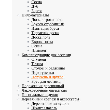
Сосна
Дуб
Береза
Пиломатериалы
Доска строганная
Брусок строганный
Имитация бруса
Террасная доска
Доска пола
Евровагонка
Осина
Планкен
Комплектующие для лестниц
Ступени
Тетива
Столбы и балясины
Подступенки
Поручень и другое
Брус для лестниц
Подоконник деревянный
Лакокрасочные материалы
Погонажные изделия
Деревянный крепеж и аксессуары
Деревянные заглушки
Шкант / нагель