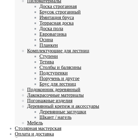
Пиломатериалы
Доска строганная
Брусок строганный
Имитация бруса
Террасная доска
Доска пола
Евровагонка
Осина
Планкен
Комплектующие для лестниц
Ступени
Тетива
Столбы и балясины
Подступенки
Поручень и другое
Брус для лестниц
Подоконник деревянный
Лакокрасочные материалы
Погонажные изделия
Деревянный крепеж и аксессуары
Деревянные заглушки
Шкант / нагель
Мебель
Столярная мастерская
Оплата и доставка