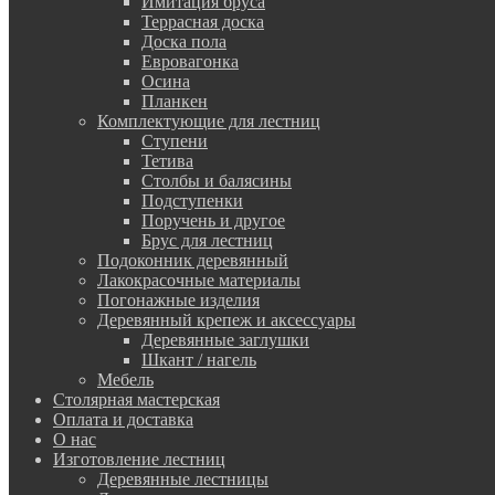
Имитация бруса
Террасная доска
Доска пола
Евровагонка
Осина
Планкен
Комплектующие для лестниц
Ступени
Тетива
Столбы и балясины
Подступенки
Поручень и другое
Брус для лестниц
Подоконник деревянный
Лакокрасочные материалы
Погонажные изделия
Деревянный крепеж и аксессуары
Деревянные заглушки
Шкант / нагель
Мебель
Столярная мастерская
Оплата и доставка
О нас
Изготовление лестниц
Деревянные лестницы