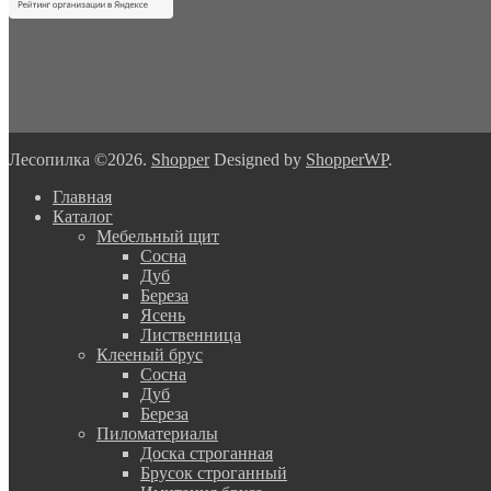
Лесопилка ©2026.
Shopper
Designed by
ShopperWP
.
Главная
Каталог
Мебельный щит
Сосна
Дуб
Береза
Ясень
Лиственница
Клееный брус
Сосна
Дуб
Береза
Пиломатериалы
Доска строганная
Брусок строганный