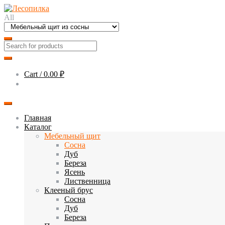
Skip
Skip
to
to
All
navigation
content
Cart /
0.00 ₽
Главная
Каталог
Мебельный щит
Сосна
Дуб
Береза
Ясень
Лиственница
Клееный брус
Сосна
Дуб
Береза