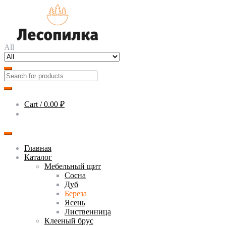
Skip
Skip
to
to
navigation
content
All
Cart /
0.00 ₽
Главная
Каталог
Мебельный щит
Сосна
Дуб
Береза
Ясень
Лиственница
Клееный брус