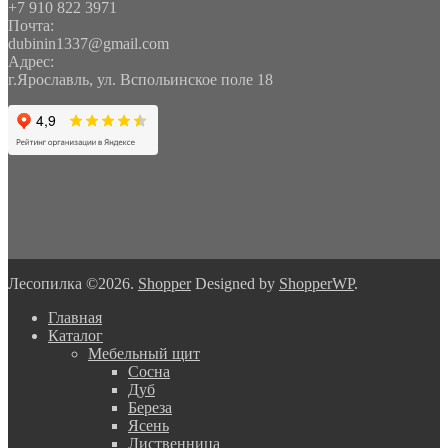
+7 910 822 3971
Почта:
dubinin1337@gmail.com
Адрес:
г.Ярославль, ул. Вспольинское поле 18
Лесопилка ©2026.
Shopper
Designed by
ShopperWP
.
Главная
Каталог
Мебельный щит
Сосна
Дуб
Береза
Ясень
Лиственница