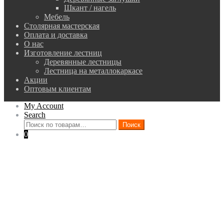
Шкант / нагель
Мебель
Столярная мастерская
Оплата и доставка
О нас
Изготовление лестниц
Деревянные лестницы
Лестница на металлокаркасе
Акции
Оптовым клиентам
My Account
Search
Искать:
Поиск
0