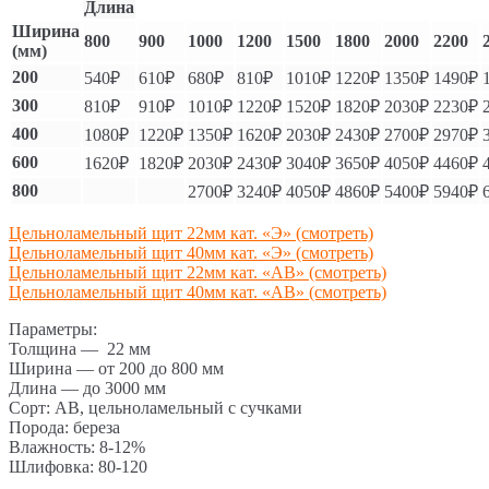
Длина
Ширина
800
900
1000
1200
1500
1800
2000
2200
(мм)
200
540₽
610₽
680₽
810₽
1010₽
1220₽
1350₽
1490₽
300
810₽
910₽
1010₽
1220₽
1520₽
1820₽
2030₽
2230₽
400
1080₽
1220₽
1350₽
1620₽
2030₽
2430₽
2700₽
2970₽
600
1620₽
1820₽
2030₽
2430₽
3040₽
3650₽
4050₽
4460₽
800
2700₽
3240₽
4050₽
4860₽
5400₽
5940₽
Цельноламельный щит 22мм кат. «Э» (смотреть)
Цельноламельный щит 40мм кат. «Э» (смотреть)
Цельноламельный щит 22мм кат. «АВ» (смотреть)
Цельноламельный щит 40мм кат. «АВ» (смотреть)
Параметры:
Толщина — 22 мм
Ширина — от 200 до 800 мм
Длина — до 3000 мм
Сорт: АВ, цельноламельный с сучками
Порода: береза
Влажность: 8-12%
Шлифовка: 80-120