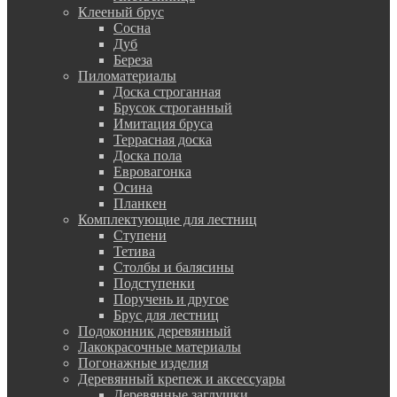
Клееный брус
Сосна
Дуб
Береза
Пиломатериалы
Доска строганная
Брусок строганный
Имитация бруса
Террасная доска
Доска пола
Евровагонка
Осина
Планкен
Комплектующие для лестниц
Ступени
Тетива
Столбы и балясины
Подступенки
Поручень и другое
Брус для лестниц
Подоконник деревянный
Лакокрасочные материалы
Погонажные изделия
Деревянный крепеж и аксессуары
Деревянные заглушки