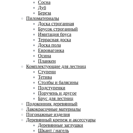
Сосна
Дуб
Береза
Пиломатериалы
Доска строганная
Брусок строганный
Имитация бруса
Террасная доска
Доска пола
Евровагонка
Осина
Планкен
Комплектующие для лестниц
Ступени
Тетива
Столбы и балясины
Подступенки
Поручень и другое
Брус для лестниц
Подоконник деревянный
Лакокрасочные материалы
Погонажные изделия
Деревянный крепеж и аксессуары
Деревянные заглушки
Шкант / нагель